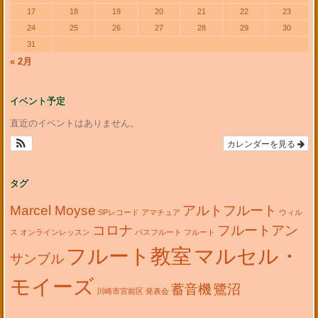
17
18
19
20
21
22
23
24
25
26
27
28
29
30
31
« 2月
イベント予定
直近のイベントはありません。
カレンダーを見る
タグ
Marcel Moyse
アルトフルート
SPレコード
アマチュア
ウィル
コロナ
フルートアン
ス
オンラインレッスン
バスフルート
フルート
フルート教室
マルセル・
サンブル
モイーズ
蓄音機
鷺沼
川崎市宮前区
発表会