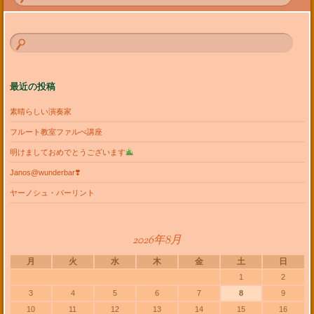
最近の投稿
素晴らしい演奏家
フルート教室ファルべ講座
明けましておめでとうございます
Janos@wunderbar❣️
ヤーノシュ・バーリント
2026年8月
月
火
水
木
金
土
日
1
2
3
4
5
6
7
8
9
10
11
12
13
14
15
16