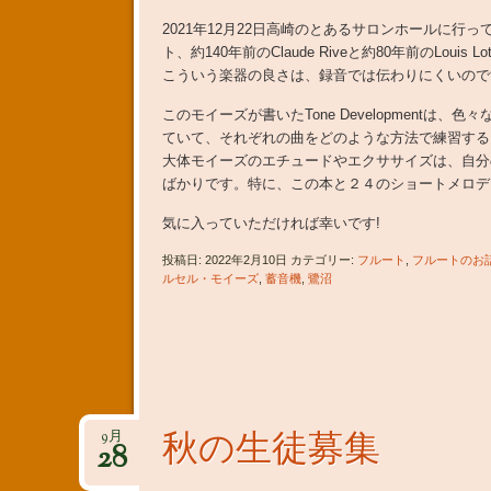
2021年12月22日高崎のとあるサロンホールに行っ
ト、約140年前のClaude Riveと約80年前のLou
こういう楽器の良さは、録音では伝わりにくいので
このモイーズが書いたTone Development
ていて、それぞれの曲をどのような方法で練習する
大体モイーズのエチュードやエクササイズは、自分
ばかりです。特に、この本と２４のショートメロデ
気に入っていただければ幸いです!
投稿日: 2022年2月10日 カテゴリー:
フルート
,
フルートのお
ルセル・モイーズ
,
蓄音機
,
鷺沼
秋の生徒募集
9月
28