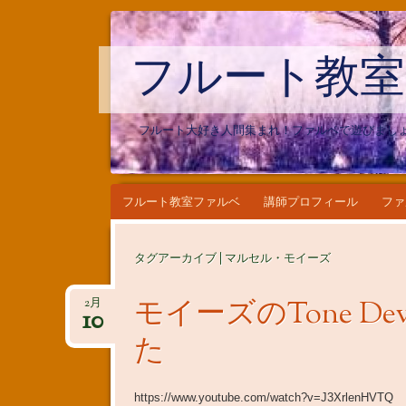
フルート教室
フルート大好き人間集まれ！ファルベで遊びまし
コンテンツへ移動
フルート教室ファルベ
講師プロフィール
ファ
タグアーカイブ | マルセル・モイーズ
モイーズのTone De
2月
10
た
https://www.youtube.com/watch?v=J3XrlenHVTQ