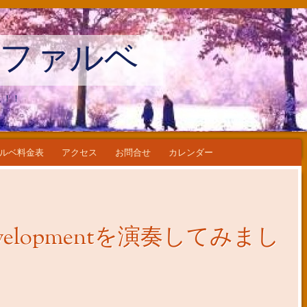
ファルベ
ょ！！
ルベ料金表
アクセス
お問合せ
カレンダー
velopmentを演奏してみまし