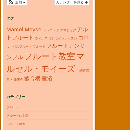
追加
カレンダーを見る
タグ
Marcel Moyse
アル
SPレコード
アマチュア
トフルート
コロ
ウィルス
オンラインレッスン
ナ
フルートアンサ
バスフルート
フルート
フルート教室
マ
ンブル
ルセル・モイーズ
川崎市宮
蓄音機
鷺沼
前区
発表会
カテゴリー
フルート
フルートのお話
フルート教室