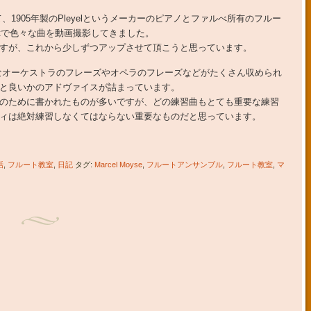
て、1905年製のPleyelというメーカーのピアノとファルべ所有のフルー
is Lotで色々な曲を動画撮影してきました。
すが、これから少しずつアップさせて頂こうと思っています。
は、色々なオーケストラのフレーズやオペラのフレーズなどがたくさん収められ
と良いかのアドヴァイスが詰まっています。
のために書かれたものが多いですが、どの練習曲もとても重要な練習
ィは絶対練習しなくてはならない重要なものだと思っています。
話
,
フルート教室
,
日記
タグ:
Marcel Moyse
,
フルートアンサンブル
,
フルート教室
,
マ