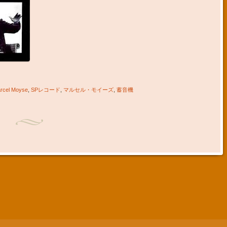
rcel Moyse
,
SPレコード
,
マルセル・モイーズ
,
蓄音機