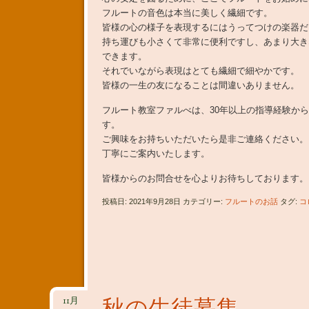
フルートの音色は本当に美しく繊細です。
皆様の心の様子を表現するにはうってつけの楽器だ
持ち運びも小さくて非常に便利ですし、あまり大き
できます。
それでいながら表現はとても繊細で細やかです。
皆様の一生の友になることは間違いありません。
フルート教室ファルべは、30年以上の指導経験か
す。
ご興味をお持ちいただいたら是非ご連絡ください。
丁寧にご案内いたします。
皆様からのお問合せを心よりお待ちしております。
投稿日: 2021年9月28日 カテゴリー:
フルートのお話
タグ:
コ
11月