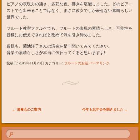
ピアノの表現力の凄さ、多彩な色、響きを堪能しました。どのピアニ
ストでも出来ることではなく、まさに彼女でしか表せない素晴らしい
世界でした。
フルート教室ファルベでも、フルートの表現の素晴らしさ、可能性を
皆様にお伝えできればと改めて気を引き締めました。
皆様も、菊池洋子さんの演奏を是非聞いてみてください。
音楽の素晴らしさが本当に伝わってくると思いますよ!!
投稿日: 2019年11月20日 カテゴリー:
フルートのお話
パーマリンク
投稿ナビゲーション
←
演奏会のご案内
今年も忘年会を開きました
→