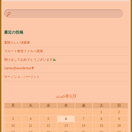
最近の投稿
素晴らしい演奏家
フルート教室ファルべ講座
明けましておめでとうございます
Janos@wunderbar❣️
ヤーノシュ・バーリント
2026年8月
月
火
水
木
金
土
日
1
2
3
4
5
6
7
8
9
10
11
12
13
14
15
16