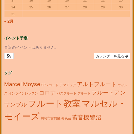
17
18
19
20
21
22
23
24
25
26
27
28
29
30
31
« 2月
イベント予定
直近のイベントはありません。
カレンダーを見る
タグ
Marcel Moyse
アルトフルート
SPレコード
アマチュア
ウィル
コロナ
フルートアン
ス
オンラインレッスン
バスフルート
フルート
フルート教室
マルセル・
サンブル
モイーズ
蓄音機
鷺沼
川崎市宮前区
発表会