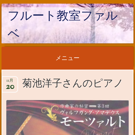
フルート教室ファル
ベ
メニュー
コンテンツへ移動
菊池洋子さんのピアノ
11月
20