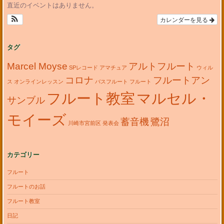
直近のイベントはありません。
カレンダーを見る
タグ
Marcel Moyse
アルトフルート
SPレコード
アマチュア
ウィル
コロナ
フルートアン
ス
オンラインレッスン
バスフルート
フルート
フルート教室
マルセル・
サンブル
モイーズ
蓄音機
鷺沼
川崎市宮前区
発表会
カテゴリー
フルート
フルートのお話
フルート教室
日記