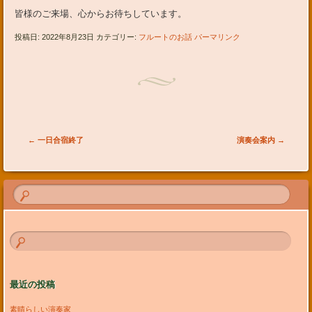
皆様のご来場、心からお待ちしています。
投稿日: 2022年8月23日 カテゴリー:
フルートのお話
パーマリンク
投稿ナビゲーション
←
一日合宿終了
演奏会案内
→
最近の投稿
素晴らしい演奏家